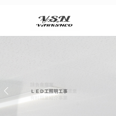
コ
ナ
ン
ビ
テ
ゲ
ン
ー
ツ
シ
へ
ョ
ス
ン
キ
に
ッ
移
プ
動
請負倉庫業
ＬＥＤ工照明工事
一般派遣労働者派遣業
有料職業紹介事業